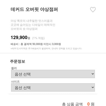
데커드 오버핏 야상점퍼
야상 특유의 내추럴한 멋스러움과
곳곳에 숨어있는 디테일이 매력적인
오버핏의 숏 야상점퍼
129,900
원
(1% 적립)
배송비 : 총 결제액 50,000원 미만시 3,000원
※제주/도서지역은 추가배송비가 발생하며, 안내차 연락을 드리고 있습니다.
주문정보
컬러
사이즈
0
원
총 상품 금액