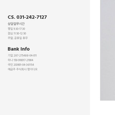
CS. 031-242-7127
상담업무시간
평일 9:30-17:30
점심 11:50-12:50
주말, 공휴일 휴무
_
Bank Info
기업 287-275488-04-011
하나 159-910017-21904
국민 203901-04-361154
예금주 주식회사 명지디오
_
_
_