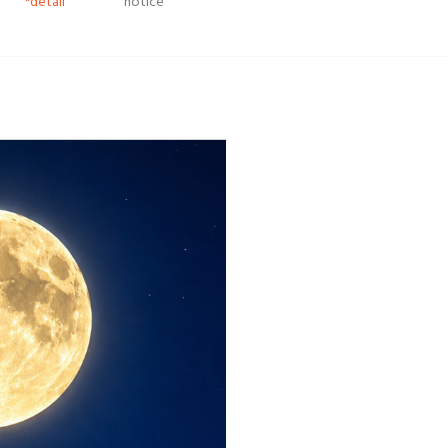
*detail
notice