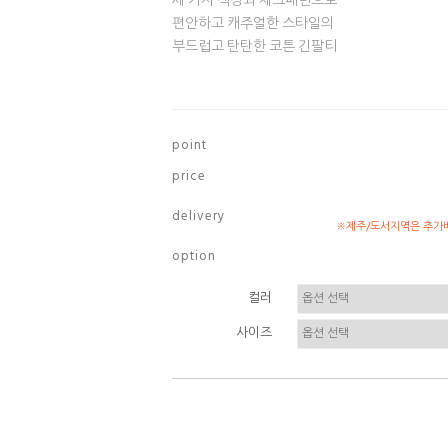
세 가지 색상과 체크패턴으로
편안하고 캐주얼한 스타일의
부드럽고 탄탄한 코튼 긴팔티
p o i n t
p r i c e
d e l i v e r y
※제주/도서지역은 추가배
o p t i o n
컬러
사이즈