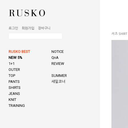
로그인
회원가입
장바구니
셔츠 SHIRT
RUSKO BEST
NOTICE
NEW 5%
QnA
1+1
REVIEW
OUTER
TOP
SUMMER
PANTS
세일코너
SHIRTS
JEANS
KNIT
TRAINING