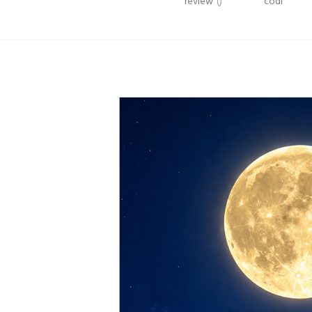
review
()
codi