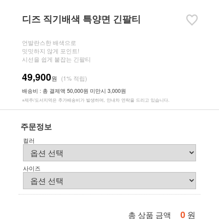
디즈 직기배색 특양면 긴팔티
언발란스한 배색으로
밋밋하지 않게 포인트!
시선을 쉽게 붙잡는 긴팔티
49,900
원
(1% 적립)
배송비 : 총 결제액 50,000원 미만시 3,000원
※제주/도서지역은 추가배송비가 발생하며, 안내차 연락을 드리고 있습니다.
주문정보
컬러
사이즈
0
원
총 상품 금액