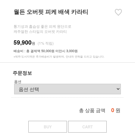
월든 오버핏 피케 배색 카라티
통기성과 흡습성 좋은 피케 원단으로
캐주얼한 스타일의 오버핏 카라티
59,900
원
(1% 적립)
배송비 : 총 결제액 50,000원 미만시 3,000원
※제주/도서지역은 추가배송비가 발생하며, 안내차 연락을 드리고 있습니다.
주문정보
옵션
0
원
총 상품 금액
BUY
CART