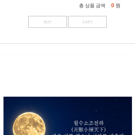
0
원
총 상품 금액
BUY
CART