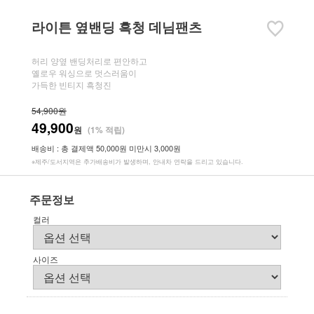
라이튼 옆밴딩 흑청 데님팬츠
허리 양옆 밴딩처리로 편안하고
옐로우 워싱으로 멋스러움이
가득한 빈티지 흑청진
54,900원
49,900
원
(1% 적립)
배송비 : 총 결제액 50,000원 미만시 3,000원
※제주/도서지역은 추가배송비가 발생하며, 안내차 연락을 드리고 있습니다.
주문정보
컬러
사이즈