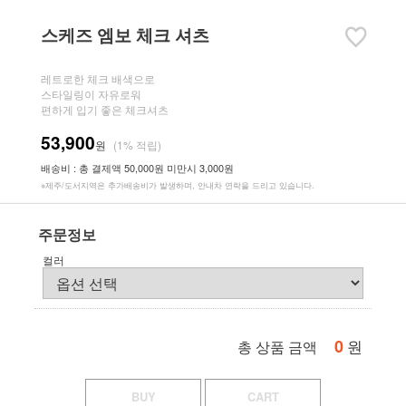
스케즈 엠보 체크 셔츠
레트로한 체크 배색으로
스타일링이 자유로워
편하게 입기 좋은 체크셔츠
53,900
원
(1% 적립)
배송비 : 총 결제액 50,000원 미만시 3,000원
※제주/도서지역은 추가배송비가 발생하며, 안내차 연락을 드리고 있습니다.
주문정보
컬러
0
원
총 상품 금액
BUY
CART