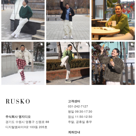
고객센터
031-242-7127
평일 09:30-17:30
주식회사 명지디오
점심 11:50-12:50
경기도 수원시 영통구 신원로 88
주말, 공휴일 휴무
디지털엠파이어2 103동 205호
계좌안내