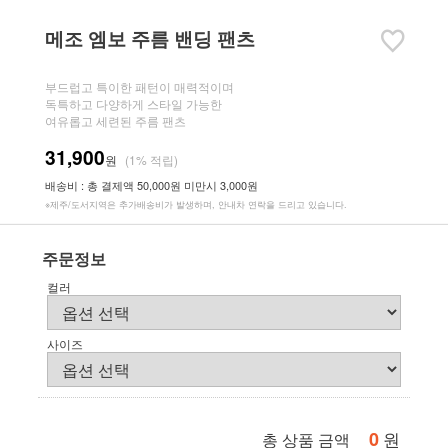
메조 엠보 주름 밴딩 팬츠
부드럽고 특이한 패턴이 매력적이며
독특하고 다양하게 스타일 가능한
여유롭고 세련된 주름 팬츠
31,900
원
(1% 적립)
배송비 : 총 결제액 50,000원 미만시 3,000원
※제주/도서지역은 추가배송비가 발생하며, 안내차 연락을 드리고 있습니다.
주문정보
컬러
사이즈
0
원
총 상품 금액