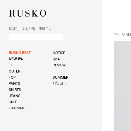
로그인
회원가입
장바구니
하의 PANT
RUSKO BEST
NOTICE
NEW 5%
QnA
1+1
REVIEW
OUTER
TOP
SUMMER
PANTS
세일코너
SHIRTS
JEANS
KNIT
TRAINING