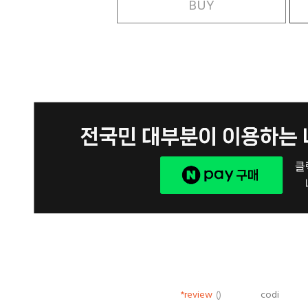
BUY
*review
()
codi