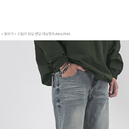
S
>
청바지
> 스틸러 워싱 밴딩 데님팬츠/MHLP085