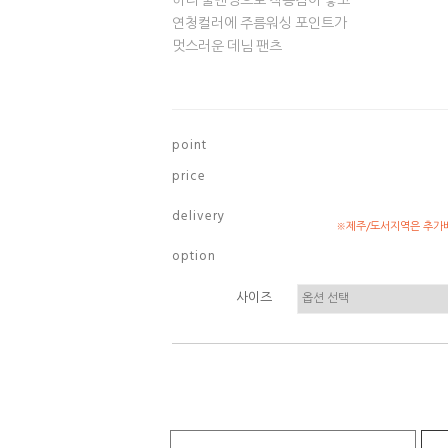
허리 풀밴딩으로 착용감이 좋고
연청컬러에 주름워싱 포인트가
멋스러운 데님 팬츠
p o i n t
p r i c e
d e l i v e r y
※제주/도서지역은 추가배
o p t i o n
사이즈