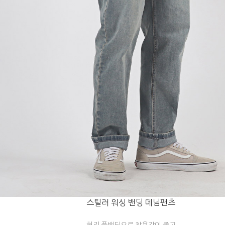
스틸러 워싱 밴딩 데님팬츠