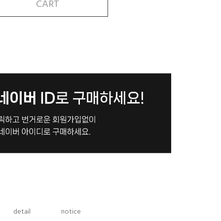
CART
detail
notice