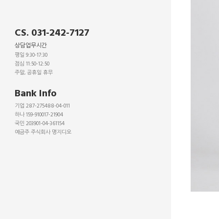
CS. 031-242-7127
상담업무시간
평일 9:30-17:30
점심 11:50-12:50
주말, 공휴일 휴무
_
Bank Info
기업 287-275488-04-011
하나 159-910017-21904
국민 203901-04-361154
예금주 주식회사 명지디오
_
_
_