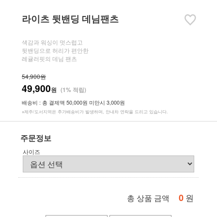
라이츠 뒷밴딩 데님팬츠
색감과 워싱이 멋스럽고
뒷밴딩으로 허리가 편안한
레귤러핏의 데님 팬츠
54,900원
49,900
원
(1% 적립)
배송비 : 총 결제액 50,000원 미만시 3,000원
※제주/도서지역은 추가배송비가 발생하며, 안내차 연락을 드리고 있습니다.
주문정보
사이즈
0
원
총 상품 금액