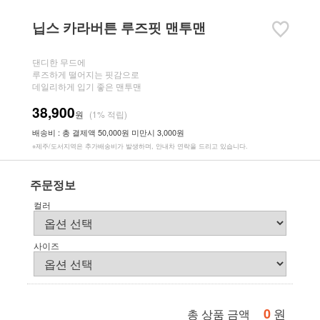
닙스 카라버튼 루즈핏 맨투맨
댄디한 무드에
루즈하게 떨어지는 핏감으로
데일리하게 입기 좋은 맨투맨
38,900
원
(1% 적립)
배송비 : 총 결제액 50,000원 미만시 3,000원
※제주/도서지역은 추가배송비가 발생하며, 안내차 연락을 드리고 있습니다.
주문정보
컬러
사이즈
0
원
총 상품 금액