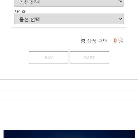
사이즈
0
원
총 상품 금액
BUY
CART