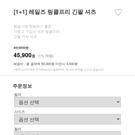
[1+1] 레일즈 링클프리 긴팔 셔츠
환절기에 착용하기 좋은
가볍고 구김이 적은 링클프리
긴팔 카라 셔츠
49,800원
45,900
원
(1% 적립)
배송비 : 총 결제액 50,000원 미만시 3,000원
※제주/도서지역은 추가배송비가 발생하며, 안내차 연락을 드리고 있습니다.
주문정보
컬러
사이즈
컬러