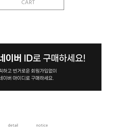
CART
detail
notice