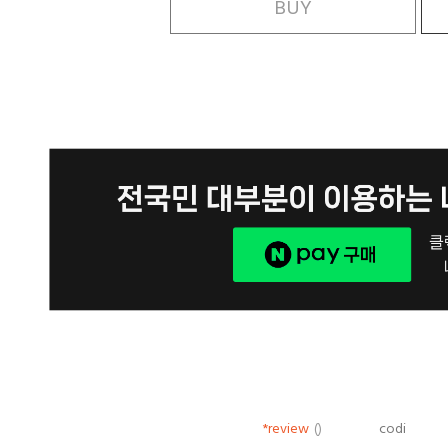
BUY
*review
()
codi