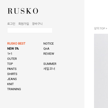
로그인
회원가입
장바구니
상의 TOP
>
RUSKO BEST
NOTICE
NEW 5%
QnA
1+1
REVIEW
OUTER
TOP
SUMMER
PANTS
세일코너
SHIRTS
JEANS
KNIT
TRAINING