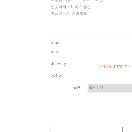
다양한 색상의 스트라이프 패턴으로
산뜻하게 코디하기 좋은
루즈한 핏의 긴팔셔츠
p o i n t
p r i c e
d e l i v e r y
※제주/도서지역은 추가배
o p t i o n
옵션