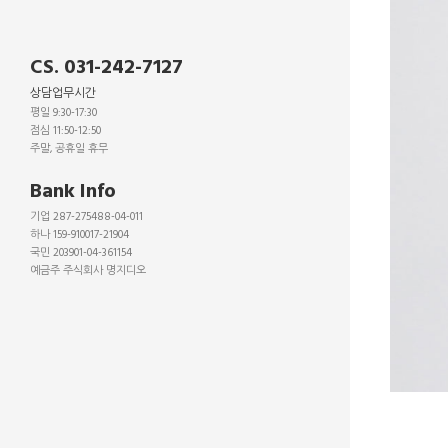
CS. 031-242-7127
상담업무시간
평일 9:30-17:30
점심 11:50-12:50
주말, 공휴일 휴무
_
Bank Info
기업 287-275488-04-011
하나 159-910017-21904
국민 203901-04-361154
예금주 주식회사 명지디오
_
_
_