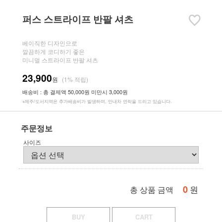
퍼스 스트라이프 반팔 셔츠
베이직한 디자인으로
깔끔하게 코디하기 좋은
미니멀 스트라이프 반팔 셔츠
23,900
원
(1% 적립)
배송비 : 총 결제액 50,000원 미만시 3,000원
※제주/도서지역은 추가배송비가 발생하며, 안내차 연락을 드리고 있습니다.
주문정보
사이즈
0
원
총 상품 금액
BUY
CART