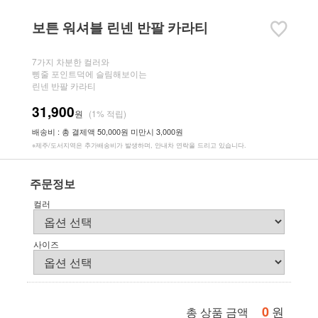
보튼 워셔블 린넨 반팔 카라티
7가지 차분한 컬러와
삥줄 포인트덕에 슬림해보이는
린넨 반팔 카라티
31,900
원
(1% 적립)
배송비 : 총 결제액 50,000원 미만시 3,000원
※제주/도서지역은 추가배송비가 발생하며, 안내차 연락을 드리고 있습니다.
주문정보
컬러
사이즈
0
원
총 상품 금액