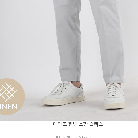
데인즈 린넨 스판 슬랙스