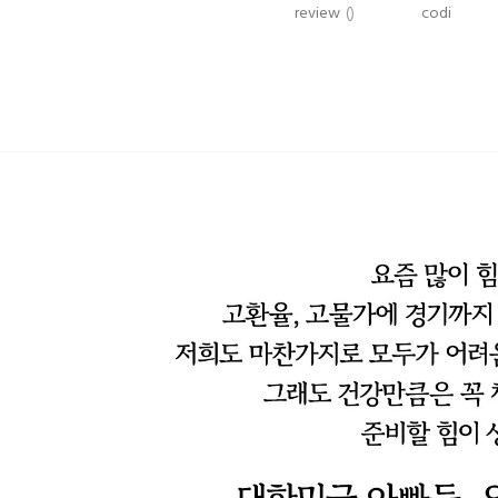
review
()
codi