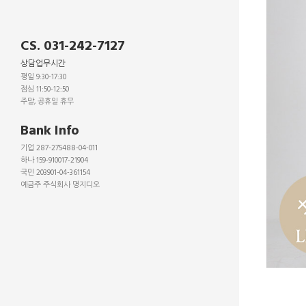
CS. 031-242-7127
상담업무시간
평일 9:30-17:30
점심 11:50-12:50
주말, 공휴일 휴무
_
Bank Info
기업 287-275488-04-011
하나 159-910017-21904
국민 203901-04-361154
예금주 주식회사 명지디오
_
_
_