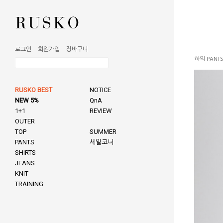
로그인
회원가입
장바구니
하의 PANT
RUSKO BEST
NOTICE
NEW 5%
QnA
1+1
REVIEW
OUTER
TOP
SUMMER
PANTS
세일코너
SHIRTS
JEANS
KNIT
TRAINING