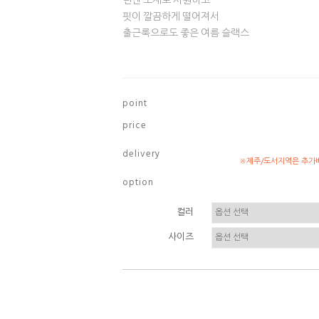
린넨 소재로 시원하고
핏이 깔끔하게 떨어져서
출근룩으로도 좋은 여름 슬랙스
p o i n t
p r i c e
d e l i v e r y
※제주/도서지역은 추가배
o p t i o n
컬러
사이즈