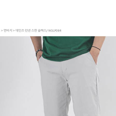
S
>
면바지
> 데인즈 린넨 스판 슬랙스/ NGLP084