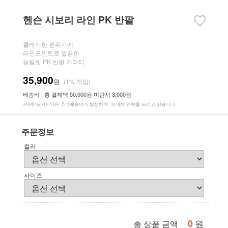
헨슨 시보리 라인 PK 반팔
클래식한 분위기에
라인포인트로 깔끔한
슬림핏 PK 반팔 카라티
35,900
원
(1% 적립)
배송비 : 총 결제액 50,000원 미만시 3,000원
※제주/도서지역은 추가배송비가 발생하며, 안내차 연락을 드리고 있습니다.
주문정보
컬러
사이즈
0
원
총 상품 금액