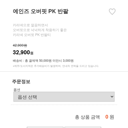
에인즈 오버핏 PK 반팔
카라넥으로 깔끔하면서
오버핏으로 넉넉하게 착용하기 좋은
카라넥 오버핏 PK 반팔티
42,900원
32,900
원
배송비 : 총 결제액 50,000원 미만시 3,000원
※제주/도서지역은 추가배송비가 발생하며, 안내차 연락을 드리고 있습니다.
주문정보
옵션
0
원
총 상품 금액