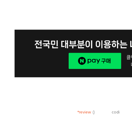
*review
()
codi