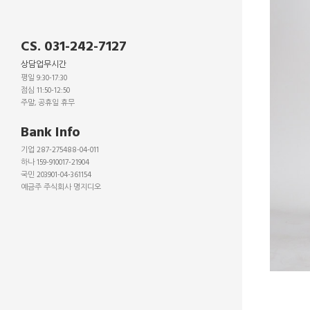
CS. 031-242-7127
상담업무시간
평일 9:30-17:30
점심 11:50-12:50
주말, 공휴일 휴무
_
Bank Info
기업 287-275488-04-011
하나 159-910017-21904
국민 203901-04-361154
예금주 주식회사 명지디오
_
_
_