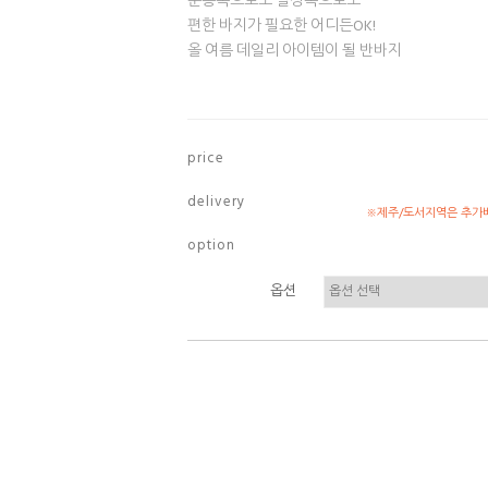
운동복으로도 일상복으로도
편한 바지가 필요한 어디든OK!
올 여름 데일리 아이템이 될 반바지
p r i c e
d e l i v e r y
※제주/도서지역은 추가배
o p t i o n
옵션