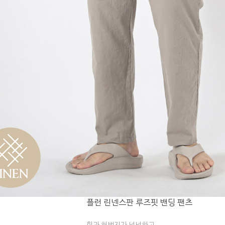
플런 린넨스판 루즈핏 밴딩 팬츠