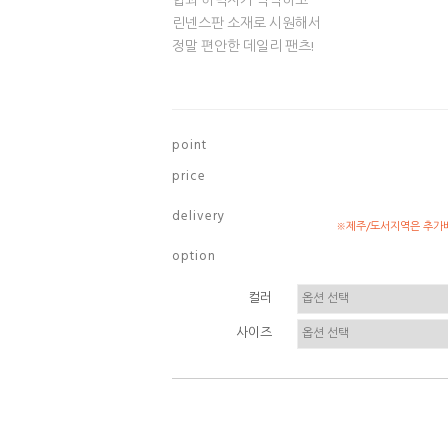
힙과 허벅지가 넉넉하고
린넨스판 소재로 시원해서
정말 편안한 데일리 팬츠!
p o i n t
p r i c e
d e l i v e r y
※제주/도서지역은 추가배
o p t i o n
컬러
사이즈