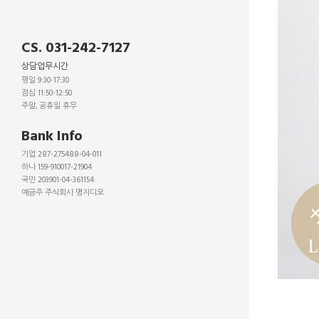
CS. 031-242-7127
상담업무시간
평일 9:30-17:30
점심 11:50-12:50
주말, 공휴일 휴무
_
Bank Info
기업 287-275488-04-011
하나 159-910017-21904
국민 203901-04-361154
예금주 주식회사 명지디오
_
_
_