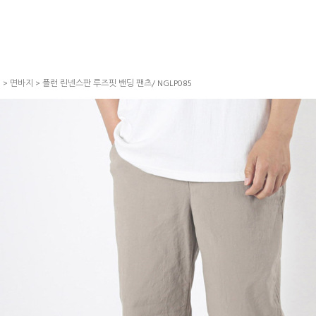
S
>
면바지
> 플런 린넨스판 루즈핏 밴딩 팬츠/ NGLP085