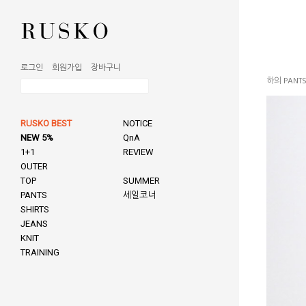
로그인
회원가입
장바구니
하의 PANT
RUSKO BEST
NOTICE
NEW 5%
QnA
1+1
REVIEW
OUTER
TOP
SUMMER
PANTS
세일코너
SHIRTS
JEANS
KNIT
TRAINING