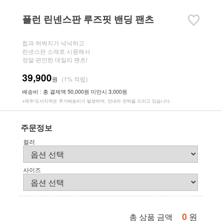
플런 린넨스판 루즈핏 밴딩 팬츠
힙과 허벅지가 넉넉하고
린넨스판 소재로 시원해서
정말 편안한 데일리 팬츠!
39,900
원
(1% 적립)
배송비 : 총 결제액 50,000원 미만시 3,000원
※제주/도서지역은 추가배송비가 발생하며, 안내차 연락을 드리고 있습니다.
주문정보
컬러
사이즈
0
원
총 상품 금액