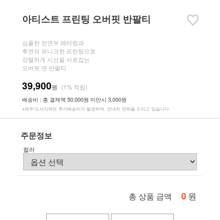
아티스트 프린팅 오버핏 반팔티
심플한 전면부 레터링과
후면의 유니크한 프린팅으로
강렬하게 시선을 사로잡는
오버핏 면 반팔티
39,900
원
(1% 적립)
배송비 : 총 결제액 50,000원 미만시 3,000원
※제주/도서지역은 추가배송비가 발생하며, 안내차 연락을 드리고 있습니다.
주문정보
컬러
0
원
총 상품 금액