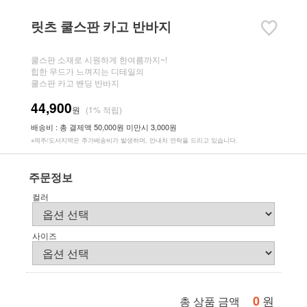
릿츠 쿨스판 카고 반바지
쿨스판 소재로 시원하게 한여름까지~!
힙한 무드가 느껴지는 디테일의
쿨스판 카고 밴딩 반바지
44,900
원
(1% 적립)
배송비 : 총 결제액 50,000원 미만시 3,000원
※제주/도서지역은 추가배송비가 발생하며, 안내차 연락을 드리고 있습니다.
주문정보
컬러
사이즈
0
원
총 상품 금액