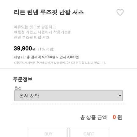
리튼 린넨 루즈핏 반팔 셔츠
여유있는 핏으로 깔끔하고
여름철 가볍고 시원하게 착용가능한
린넨 루즈핏 반팔 셔츠
39,900
원
(1% 적립)
배송비 : 총 결제액 50,000원 미만시 3,000원
※제주/도서지역은 추가배송비가 발생하며, 안내차 연락을 드리고 있습니다.
주문정보
옵션
0
원
총 상품 금액
BUY
CART