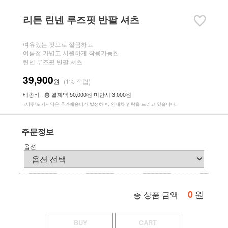
리튼 린넨 루즈핏 반팔 셔츠
여유있는 핏으로 깔끔하고
여름철 가볍고 시원하게 착용가능한
린넨 루즈핏 반팔 셔츠
39,900
원
(1% 적립)
배송비 : 총 결제액 50,000원 미만시 3,000원
※제주/도서지역은 추가배송비가 발생하며, 안내차 연락을 드리고 있습니다.
주문정보
옵션
0
원
총 상품 금액
BUY
CART