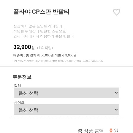
플라야 CP스판 반팔티
심심하지 않은 포인트 레터링과
적딩한 두께감에 탄탄한 스판으로
언제 어디에서나 착용하기 좋은 반팔티
32,900
원
(1% 적립)
배송비 : 총 결제액 50,000원 미만시 3,000원
※제주/도서지역은 추가배송비가 발생하며, 안내차 연락을 드리고 있습니다.
주문정보
컬러
사이즈
0
원
총 상품 금액