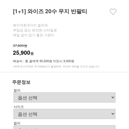
[1+1] 와이즈 20수 무지 반팔티
베이직한 6가지 컬러와
부담감 없는 편안한 스타일로
매일 같이 입기 좋은 기본티
37,800원
25,900
원
배송비 : 총 결제액 50,000원 미만시 3,000원
※제주/도서지역은 추가배송비가 발생하며, 안내차 연락을 드리고 있습니다.
주문정보
컬러
사이즈
컬러