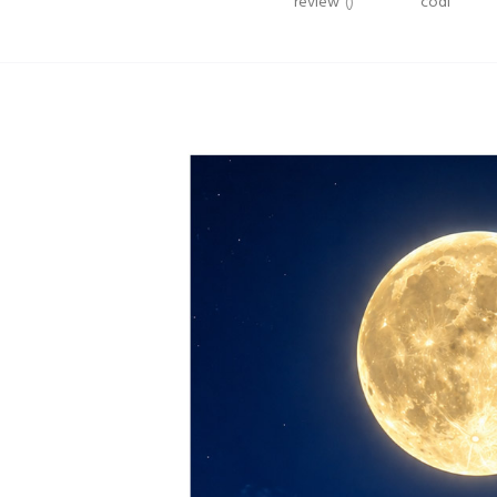
review
()
codi