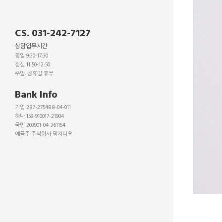
CS. 031-242-7127
상담업무시간
평일 9:30-17:30
점심 11:50-12:50
주말, 공휴일 휴무
_
Bank Info
기업 287-275488-04-011
하나 159-910017-21904
국민 203901-04-361154
예금주 주식회사 명지디오
_
_
_