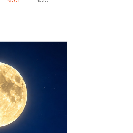
*detail
notice