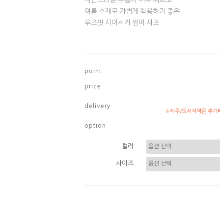
자연스러운 주름이 너무 예쁘고
여름 소재로 가볍게 착용하기 좋은
루즈핏 시어서커 썸머 셔츠
p o i n t
p r i c e
d e l i v e r y
※제주/도서지역은 추가배
o p t i o n
컬러
사이즈