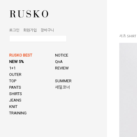
로그인
회원가입
장바구니
셔츠 SHIRT
RUSKO BEST
NOTICE
NEW 5%
QnA
1+1
REVIEW
OUTER
TOP
SUMMER
PANTS
세일코너
SHIRTS
JEANS
KNIT
TRAINING