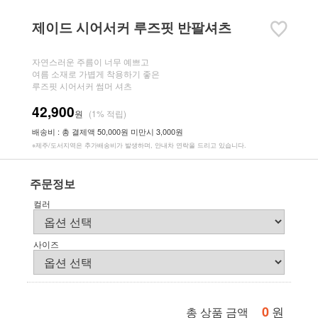
제이드 시어서커 루즈핏 반팔셔츠
자연스러운 주름이 너무 예쁘고
여름 소재로 가볍게 착용하기 좋은
루즈핏 시어서커 썸머 셔츠
42,900
원
(1% 적립)
배송비 : 총 결제액 50,000원 미만시 3,000원
※제주/도서지역은 추가배송비가 발생하며, 안내차 연락을 드리고 있습니다.
주문정보
컬러
사이즈
0
원
총 상품 금액