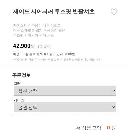
제이드 시어서커 루즈핏 반팔셔츠
자연스러운 주름이 너무 예쁘고
여름 소재로 가볍게 착용하기 좋은
루즈핏 시어서커 썸머 셔츠
42,900
원
(1% 적립)
배송비 : 총 결제액 50,000원 미만시 3,000원
※제주/도서지역은 추가배송비가 발생하며, 안내차 연락을 드리고 있습니다.
주문정보
컬러
사이즈
0
원
총 상품 금액