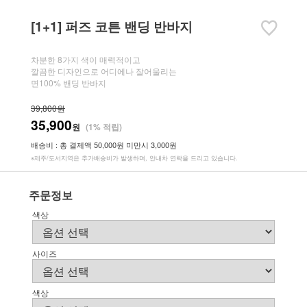
[1+1] 퍼즈 코튼 밴딩 반바지
차분한 8가지 색이 매력적이고
깔끔한 디자인으로 어디에나 잘어울리는
면100% 밴딩 반바지
39,800원
35,900
원
(1% 적립)
배송비 : 총 결제액 50,000원 미만시 3,000원
※제주/도서지역은 추가배송비가 발생하며, 안내차 연락을 드리고 있습니다.
주문정보
색상
사이즈
색상