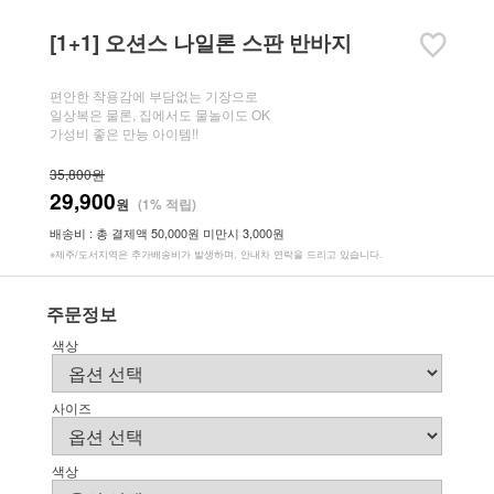
[1+1] 오션스 나일론 스판 반바지
편안한 착용감에 부담없는 기장으로
일상복은 물론, 집에서도 물놀이도 OK
가성비 좋은 만능 아이템!!
35,800원
29,900
원
(1% 적립)
배송비 : 총 결제액 50,000원 미만시 3,000원
※제주/도서지역은 추가배송비가 발생하며, 안내차 연락을 드리고 있습니다.
주문정보
색상
사이즈
색상