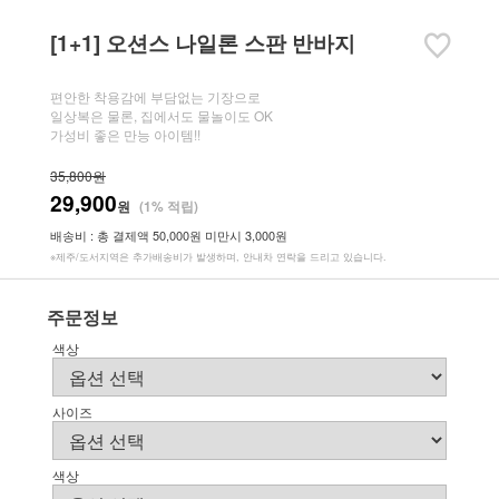
[1+1] 오션스 나일론 스판 반바지
편안한 착용감에 부담없는 기장으로
일상복은 물론, 집에서도 물놀이도 OK
가성비 좋은 만능 아이템!!
35,800원
29,900
원
(1% 적립)
배송비 : 총 결제액 50,000원 미만시 3,000원
※제주/도서지역은 추가배송비가 발생하며, 안내차 연락을 드리고 있습니다.
주문정보
색상
사이즈
색상