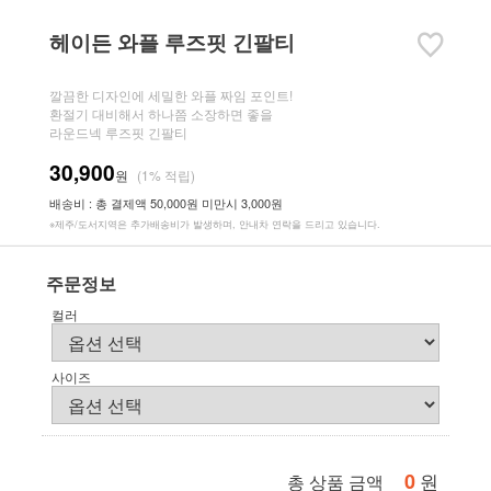
헤이든 와플 루즈핏 긴팔티
깔끔한 디자인에 세밀한 와플 짜임 포인트!
환절기 대비해서 하나쯤 소장하면 좋을
라운드넥 루즈핏 긴팔티
30,900
원
(1% 적립)
배송비 : 총 결제액 50,000원 미만시 3,000원
※제주/도서지역은 추가배송비가 발생하며, 안내차 연락을 드리고 있습니다.
주문정보
컬러
사이즈
0
원
총 상품 금액