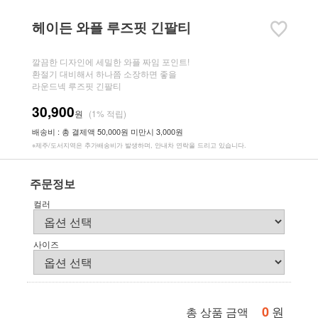
헤이든 와플 루즈핏 긴팔티
깔끔한 디자인에 세밀한 와플 짜임 포인트!
환절기 대비해서 하나쯤 소장하면 좋을
라운드넥 루즈핏 긴팔티
30,900
원
(1% 적립)
배송비 : 총 결제액 50,000원 미만시 3,000원
※제주/도서지역은 추가배송비가 발생하며, 안내차 연락을 드리고 있습니다.
주문정보
컬러
사이즈
0
원
총 상품 금액