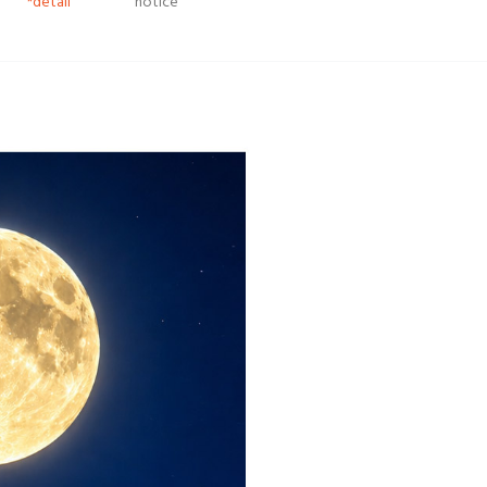
*detail
notice