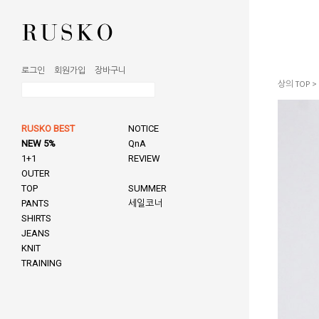
로그인
회원가입
장바구니
상의 TOP
>
RUSKO BEST
NOTICE
NEW 5%
QnA
1+1
REVIEW
OUTER
TOP
SUMMER
PANTS
세일코너
SHIRTS
JEANS
KNIT
TRAINING