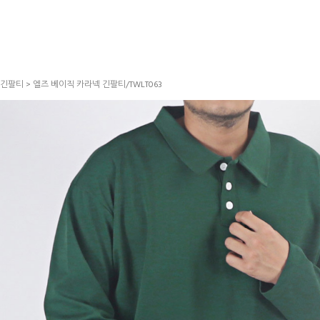
긴팔티
> 엘즈 베이직 카라넥 긴팔티/TWLT063