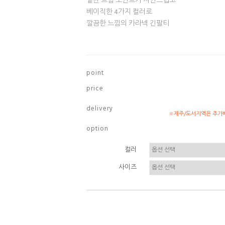
밑단 트임 포인트가 자연스럽고
베이직한 4가지 컬러로
깔끔한 느낌의 카라넥 긴팔티
p o i n t
p r i c e
d e l i v e r y
※제주/도서지역은 추가배
o p t i o n
컬러
사이즈