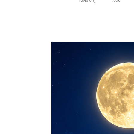
review
()
codi