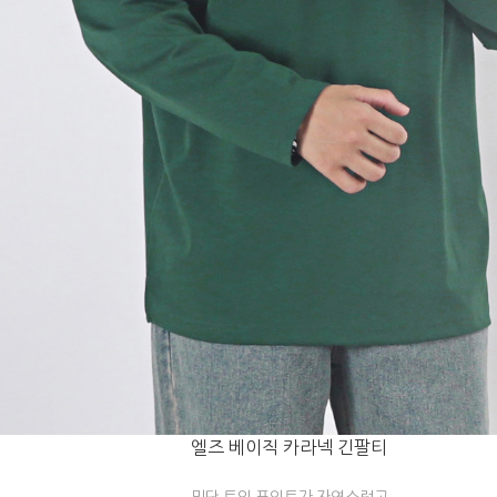
엘즈 베이직 카라넥 긴팔티