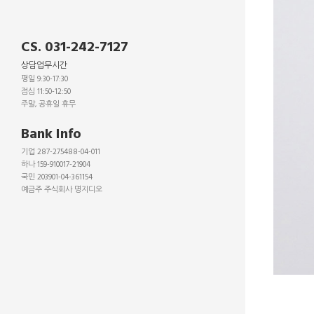
CS. 031-242-7127
상담업무시간
평일 9:30-17:30
점심 11:50-12:50
주말, 공휴일 휴무
_
Bank Info
기업 287-275488-04-011
하나 159-910017-21904
국민 203901-04-361154
예금주 주식회사 명지디오
_
_
_