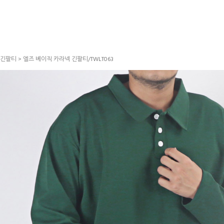
긴팔티
> 엘즈 베이직 카라넥 긴팔티/TWLT063