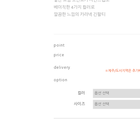
밑단 트임 포인트가 자연스럽고
베이직한 4가지 컬러로
깔끔한 느낌의 카라넥 긴팔티
p o i n t
p r i c e
d e l i v e r y
※제주/도서지역은 추가배
o p t i o n
컬러
사이즈