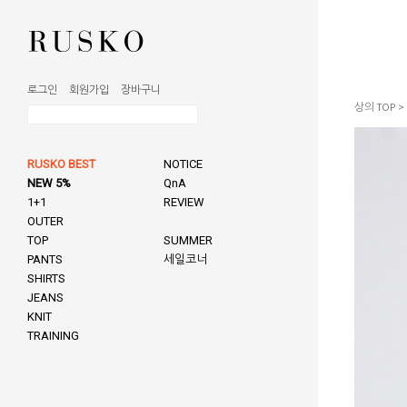
로그인
회원가입
장바구니
상의 TOP
>
RUSKO BEST
NOTICE
NEW 5%
QnA
1+1
REVIEW
OUTER
TOP
SUMMER
PANTS
세일코너
SHIRTS
JEANS
KNIT
TRAINING