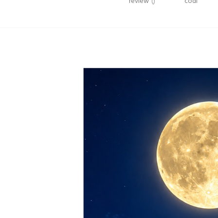
review
()
codi