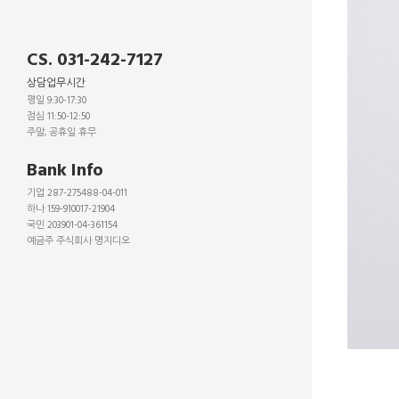
CS. 031-242-7127
상담업무시간
평일 9:30-17:30
점심 11:50-12:50
주말, 공휴일 휴무
_
Bank Info
기업 287-275488-04-011
하나 159-910017-21904
국민 203901-04-361154
예금주 주식회사 명지디오
_
_
_