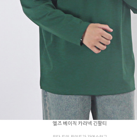
엘즈 베이직 카라넥 긴팔티