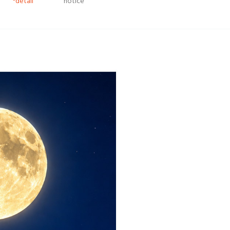
*detail
notice