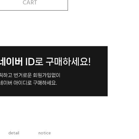
CART
detail
notice