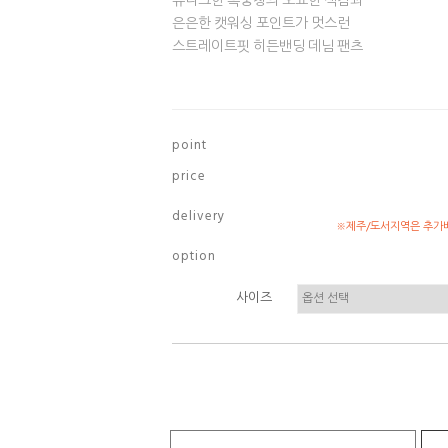
유니크한 흑중청의 오묘한 색감과
은은한 캣워싱 포인트가 멋스런
스트레이트핏 히든밴딩 데님 팬츠
p o i n t
p r i c e
d e l i v e r y
※제주/도서지역은 추가배
o p t i o n
사이즈