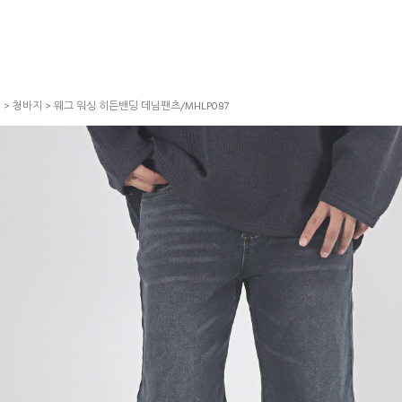
S
>
청바지
> 웨그 워싱 히든밴딩 데님팬츠/MHLP087