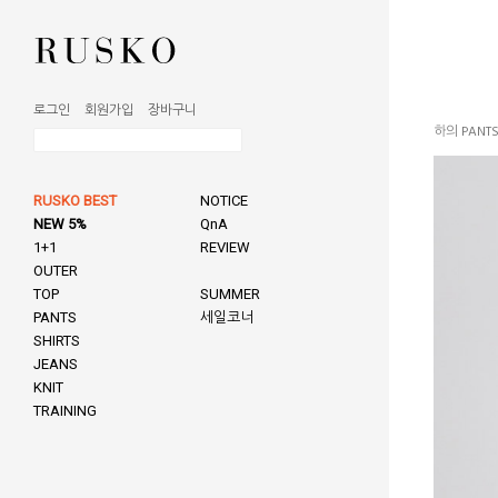
로그인
회원가입
장바구니
하의 PANT
RUSKO BEST
NOTICE
NEW 5%
QnA
1+1
REVIEW
OUTER
TOP
SUMMER
PANTS
세일코너
SHIRTS
JEANS
KNIT
TRAINING