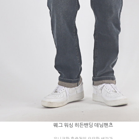
웨그 워싱 히든밴딩 데님팬츠