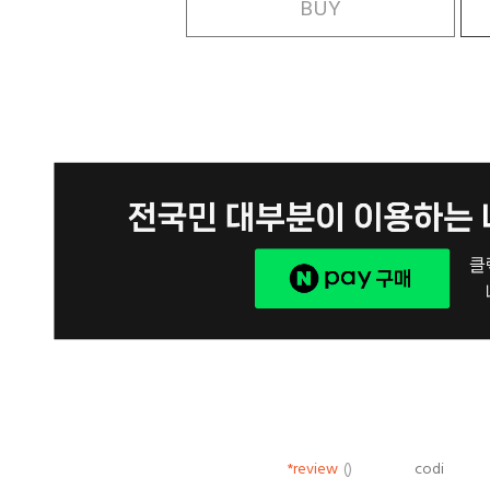
BUY
*review
()
codi