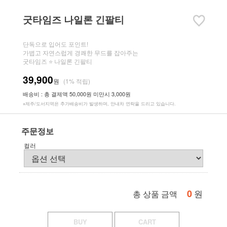
굿타임즈 나일론 긴팔티
단독으로 입어도 포인트!
가볍고 자연스럽게 경쾌한 무드를 잡아주는
굿타임즈 ⭐ 나일론 긴팔티
39,900
원
(1% 적립)
배송비 : 총 결제액 50,000원 미만시 3,000원
※제주/도서지역은 추가배송비가 발생하며, 안내차 연락을 드리고 있습니다.
주문정보
컬러
0
원
총 상품 금액
BUY
CART