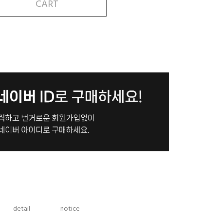
CART
detail
notice