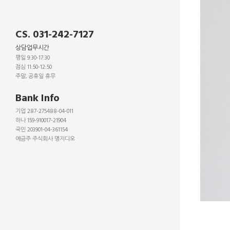
CS. 031-242-7127
상담업무시간
평일 9:30-17:30
점심 11:50-12:50
주말, 공휴일 휴무
_
Bank Info
기업 287-275488-04-011
하나 159-910017-21904
국민 203901-04-361154
예금주 주식회사 명지디오
_
_
_