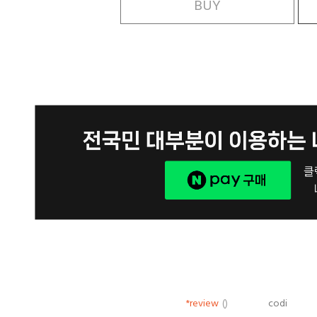
BUY
*review
()
codi