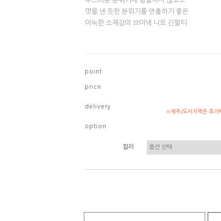
부드러운 분위기에 힘들이지 않고도
멋을 낸 듯한 분위기를 연출하기 좋은
아늑한 소재감의 브이넥 니트 긴팔티
p o i n t
p r i c e
d e l i v e r y
※제주/도서지역은 추가배
o p t i o n
컬러