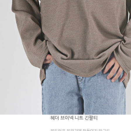
헤더 브이넥 니트 긴팔티