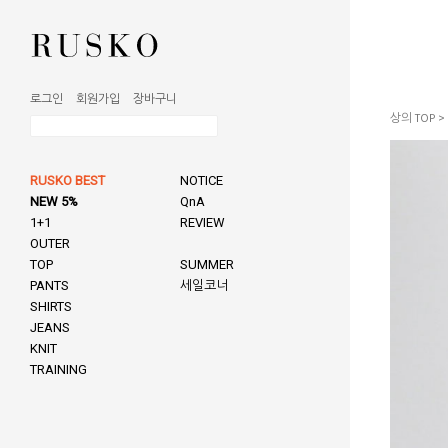
로그인
회원가입
장바구니
상의 TOP
>
RUSKO BEST
NOTICE
NEW 5%
QnA
1+1
REVIEW
OUTER
TOP
SUMMER
PANTS
세일코너
SHIRTS
JEANS
KNIT
TRAINING