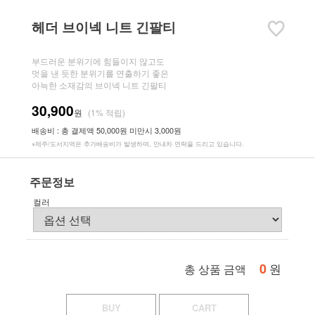
헤더 브이넥 니트 긴팔티
부드러운 분위기에 힘들이지 않고도
멋을 낸 듯한 분위기를 연출하기 좋은
아늑한 소재감의 브이넥 니트 긴팔티
30,900
원
(1% 적립)
배송비 : 총 결제액 50,000원 미만시 3,000원
※제주/도서지역은 추가배송비가 발생하며, 안내차 연락을 드리고 있습니다.
주문정보
컬러
0
원
총 상품 금액
BUY
CART