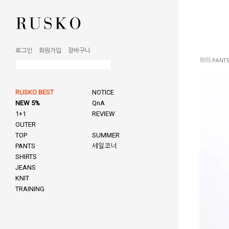
로그인
회원가입
장바구니
하의 PANT
RUSKO BEST
NOTICE
NEW 5%
QnA
1+1
REVIEW
OUTER
TOP
SUMMER
PANTS
세일코너
SHIRTS
JEANS
KNIT
TRAINING