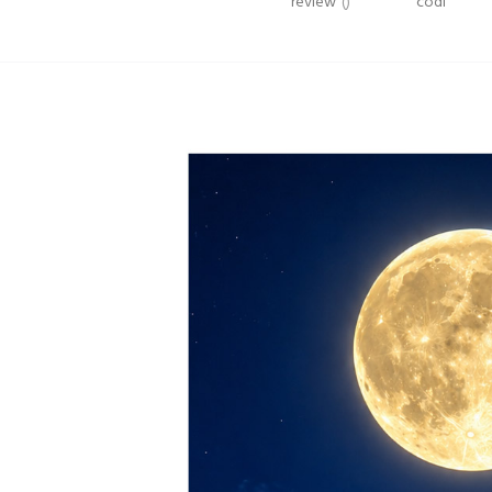
review
()
codi