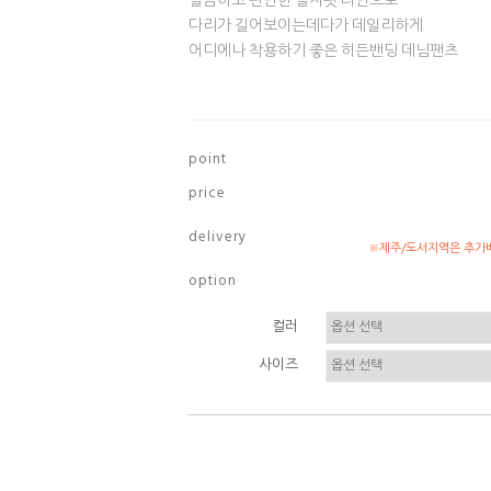
깔끔하고 편안한 일자핏 라인으로
다리가 길어보이는데다가 데일리하게
어디에나 착용하기 좋은 히든밴딩 데님팬츠
p o i n t
p r i c e
d e l i v e r y
※제주/도서지역은 추가배
o p t i o n
컬러
사이즈