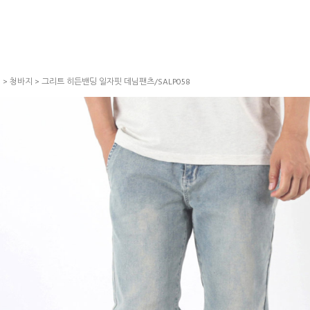
S
>
청바지
> 그리트 히든밴딩 일자핏 데님팬츠/SALP058