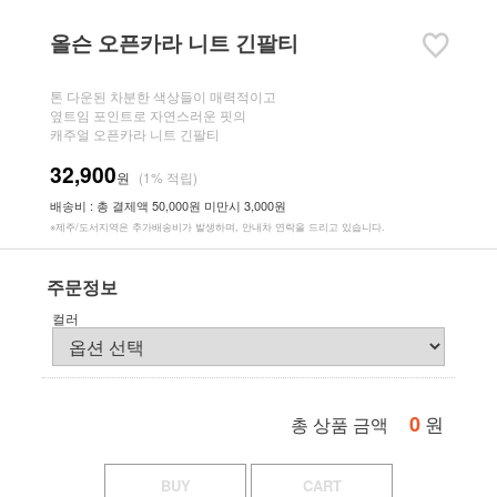
올슨 오픈카라 니트 긴팔티
톤 다운된 차분한 색상들이 매력적이고
옆트임 포인트로 자연스러운 핏의
캐주얼 오픈카라 니트 긴팔티
32,900
원
(1% 적립)
배송비 : 총 결제액 50,000원 미만시 3,000원
※제주/도서지역은 추가배송비가 발생하며, 안내차 연락을 드리고 있습니다.
주문정보
컬러
0
원
총 상품 금액
BUY
CART