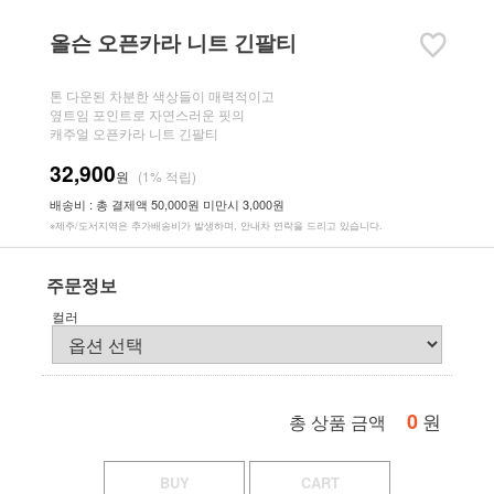
올슨 오픈카라 니트 긴팔티
톤 다운된 차분한 색상들이 매력적이고
옆트임 포인트로 자연스러운 핏의
캐주얼 오픈카라 니트 긴팔티
32,900
원
(1% 적립)
배송비 : 총 결제액 50,000원 미만시 3,000원
※제주/도서지역은 추가배송비가 발생하며, 안내차 연락을 드리고 있습니다.
주문정보
컬러
0
원
총 상품 금액
BUY
CART