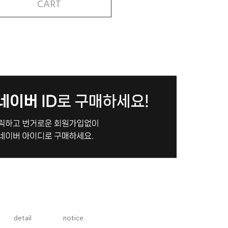
CART
detail
notice