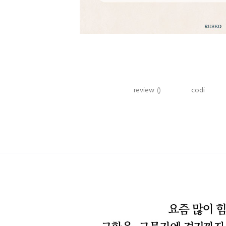
review
()
codi