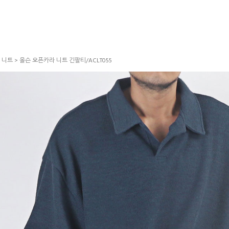
>
니트
> 올슨 오픈카라 니트 긴팔티/ACLT055