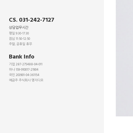
CS. 031-242-7127
상담업무시간
평일 9:30-17:30
점심 11:50-12:50
주말, 공휴일 휴무
_
Bank Info
기업 287-275488-04-011
하나 159-910017-21904
국민 203901-04-361154
예금주 주식회사 명지디오
_
_
_