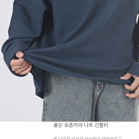
올슨 오픈카라 니트 긴팔티