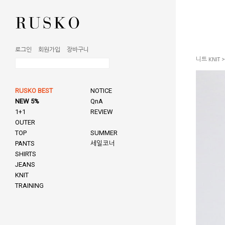
로그인
회원가입
장바구니
니트 KNIT
RUSKO BEST
NOTICE
NEW 5%
QnA
1+1
REVIEW
OUTER
TOP
SUMMER
PANTS
세일코너
SHIRTS
JEANS
KNIT
TRAINING