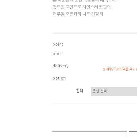
톤 다운된 차분한 색상들이 매력적이고
옆트임 포인트로 자연스러운 핏의
캐주얼 오픈카라 니트 긴팔티
p o i n t
p r i c e
d e l i v e r y
※제주/도서지역은 추가배
o p t i o n
컬러