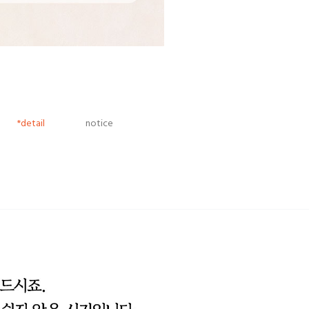
*detail
notice