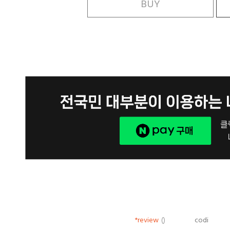
BUY
*review
()
codi