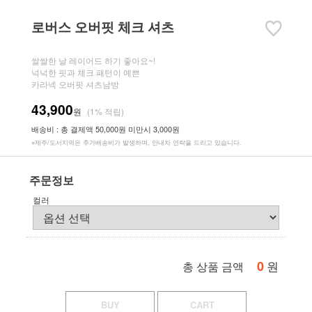
로버스 오버핏 체크 셔츠
쌀쌀한 날 레이어드 하기 좋아요~!
넉넉한 핏과 체크 패턴이 예쁜
카라넥 오버핏 셔츠남방
43,900
원
(1% 적립)
배송비 : 총 결제액 50,000원 미만시 3,000원
※제주/도서지역은 추가배송비가 발생하며, 안내차 연락을 드리고 있습니다.
주문정보
컬러
0
원
총 상품 금액
BUY
CART