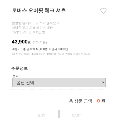
로버스 오버핏 체크 셔츠
쌀쌀한 날 레이어드 하기 좋아요~!
넉넉한 핏과 체크 패턴이 예쁜
카라넥 오버핏 셔츠남방
43,900
원
(1% 적립)
배송비 : 총 결제액 50,000원 미만시 3,000원
※제주/도서지역은 추가배송비가 발생하며, 안내차 연락을 드리고 있습니다.
주문정보
컬러
0
원
총 상품 금액
BUY
CART