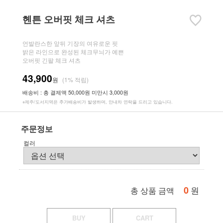
헨튼 오버핏 체크 셔츠
언발란스한 앞뒤 기장의 여유로운 핏
밝은 라인으로 완성된 체크무늬가 예쁜
오버핏 긴팔 체크 셔츠
43,900
원
(1% 적립)
배송비 : 총 결제액 50,000원 미만시 3,000원
※제주/도서지역은 추가배송비가 발생하며, 안내차 연락을 드리고 있습니다.
주문정보
컬러
0
원
총 상품 금액
BUY
CART