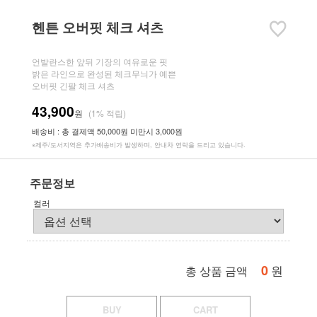
헨튼 오버핏 체크 셔츠
언발란스한 앞뒤 기장의 여유로운 핏
밝은 라인으로 완성된 체크무늬가 예쁜
오버핏 긴팔 체크 셔츠
43,900
원
(1% 적립)
배송비 : 총 결제액 50,000원 미만시 3,000원
※제주/도서지역은 추가배송비가 발생하며, 안내차 연락을 드리고 있습니다.
주문정보
컬러
0
원
총 상품 금액
BUY
CART