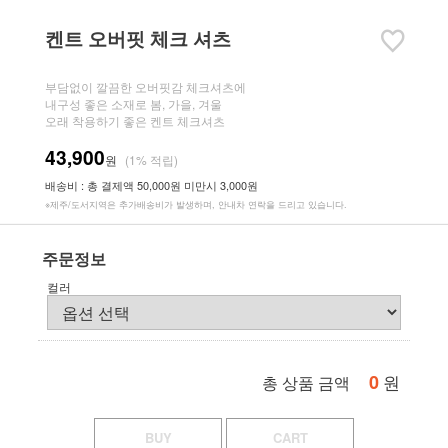
켄트 오버핏 체크 셔츠
부담없이 깔끔한 오버핏감 체크셔츠에
내구성 좋은 소재로 봄, 가을, 겨울
오래 착용하기 좋은 켄트 체크셔츠
43,900
원
(1% 적립)
배송비 : 총 결제액 50,000원 미만시 3,000원
※제주/도서지역은 추가배송비가 발생하며, 안내차 연락을 드리고 있습니다.
주문정보
컬러
0
원
총 상품 금액
BUY
CART