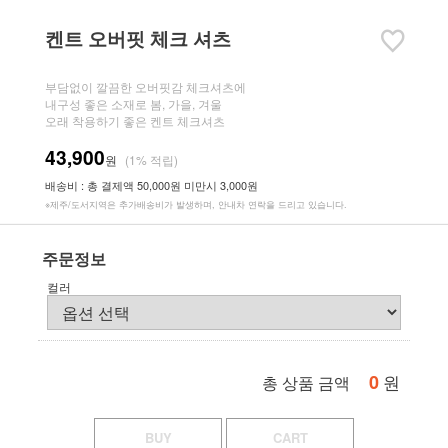
켄트 오버핏 체크 셔츠
부담없이 깔끔한 오버핏감 체크셔츠에
내구성 좋은 소재로 봄, 가을, 겨울
오래 착용하기 좋은 켄트 체크셔츠
43,900
원
(1% 적립)
배송비 : 총 결제액 50,000원 미만시 3,000원
※제주/도서지역은 추가배송비가 발생하며, 안내차 연락을 드리고 있습니다.
주문정보
컬러
0
원
총 상품 금액
BUY
CART